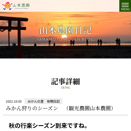
山本農園|佐賀県,太良,クレメンティン,温州みかん,みか
園|佐賀県,太良,クレメンティン,温州みかん,みかん,デコポン,せとか,は
山本農園日記
YAMAMOTO NOUEN BLOG
記事詳細
DETAIL
2022.10.03
みかんの里 有明日記
みかん狩りのシーズン （観光農園山本農園）
秋の行楽シーズン到来ですね。