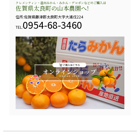
クレメンティン・温州みかん・みかん・デコポンなどのご購入は
佐賀県太良町の山本農園へ!
住所:佐賀県藤津郡太良町大字大浦戊224
0954-68-3460
TEL: